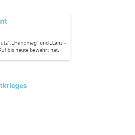
nnt
eutz“, „Hanomag“ und „Lanz –
 Ruf bis heute bewahrt hat.
tkrieges