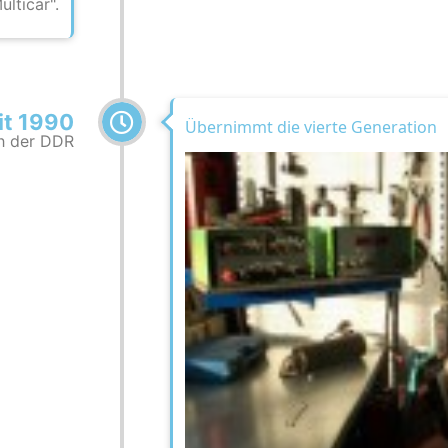
ulticar".
it 1990
Übernimmt die vierte Generation
h der DDR