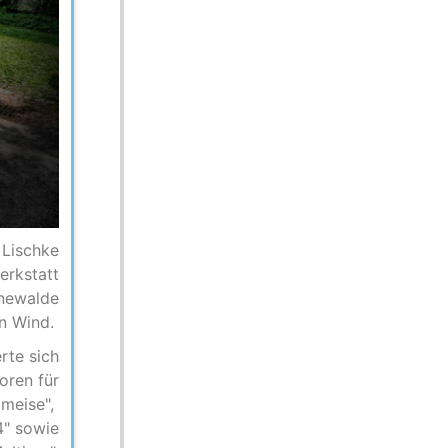
 Lischke
erkstatt
unewalde
en Wind.
rte sich
oren für
ameise",
4" sowie