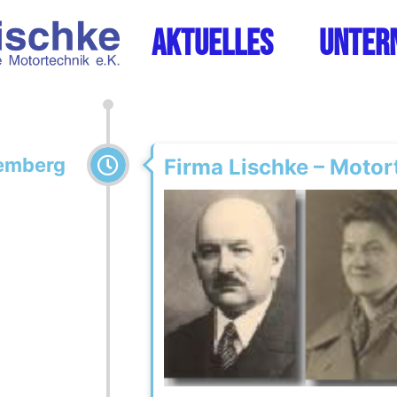
Aktuelles
Unter
remberg
Firma Lischke – Motor