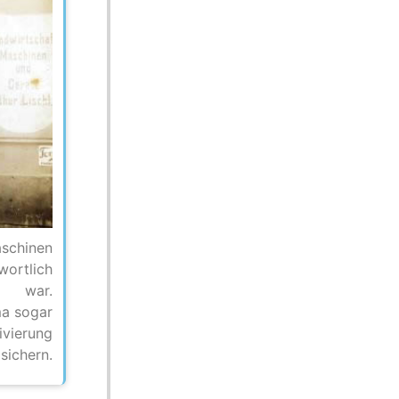
aschinen
wortlich
war.
ma sogar
ivierung
sichern.