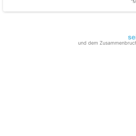
"M
se
und dem Zusammenbruc