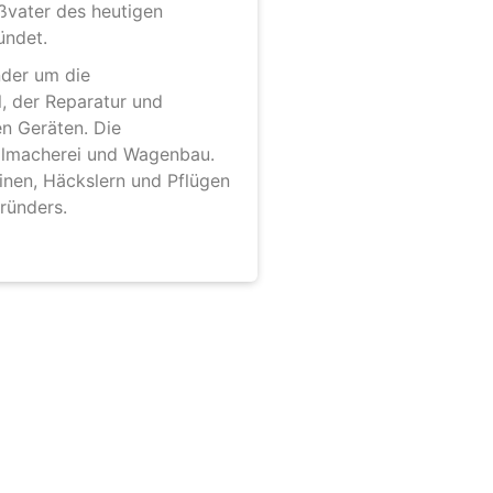
ßvater des heutigen
ündet.
nder um die
l,
der Reparatur und
en Geräten. Die
llmacherei und Wagenbau.
nen, Häckslern und Pflügen
ründers.